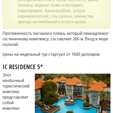
тенниса, водные лыжи и мотоцикл,
парасерфинг, бананасейлиг, услуги
парикмахерской, спа-салона, химчистки,
аренда автомобилей и услуги врача.
Протяженность песчаного пляжа, который принадлежит
гостиничному комплексу, составляет 260 м. Вход в море
пологий.
Цены на недельный тур стартуют от 1600 долларов.
IC RESIDENCE 5*
Этот
необычный
туристический
комплекс
представляет
собой
комплекс