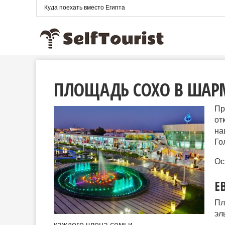
Куда поехать вместо Египта
ПЛОЩАДЬ СОХО В ШАРМ
Пр
от
на
Го
Ос
Е
Пл
эл
каждого члена семьи.