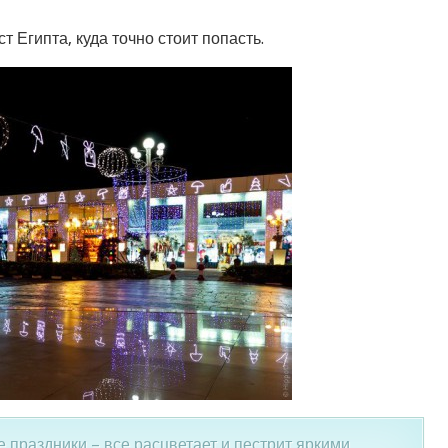
 Египта, куда точно стоит попасть.
 праздники – все расцветает и пестрит яркими