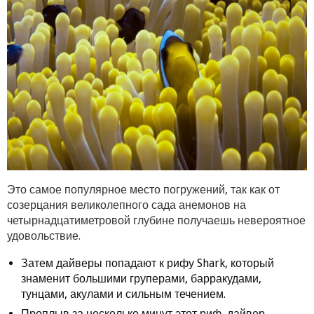
Это самое популярное место погружений, так как от
созерцания великолепного сада анемонов на
четырнадцатиметровой глубине получаешь невероятное
удовольствие.
Затем дайверы попадают к рифу Shark, который
знаменит большими груперами, барракудами,
тунцами, акулами и сильным течением.
Проплыв за несколько минут этот риф, дайвер