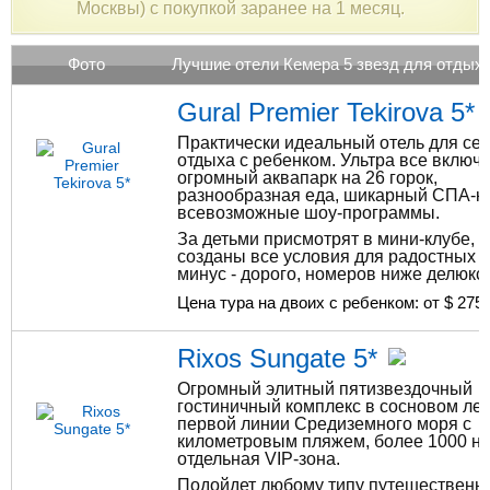
Москвы) с покупкой заранее на 1 месяц.
Фото
Лучшие отели Кемера 5 звезд для отдыха
Gural Premier Tekirova 5*
Практически идеальный отель для се
отдыха с ребенком. Ультра все включе
огромный аквапарк на 26 горок,
разнообразная еда, шикарный СПА-к
всевозможные шоу-программы.
За детьми присмотрят в мини-клубе, г
созданы все условия для радостных и
минус - дорого, номеров ниже делюкса
Цена тура на двоих с ребенком: от $
275
Rixos Sungate 5*
Огромный элитный пятизвездочный
гостиничный комплекс в сосновом лес
первой линии Средиземного моря с
километровым пляжем, более 1000 н
отдельная VIP-зона.
Подойдет любому типу путешественни