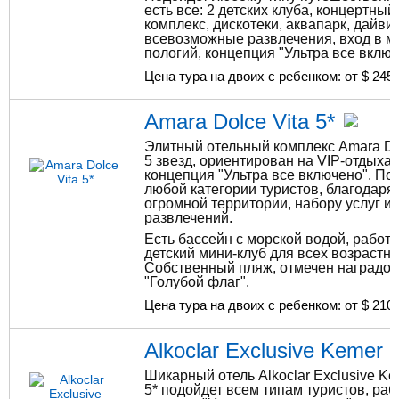
есть все: 2 детских клуба, концертный
комплекс, дискотеки, аквапарк, дайвин
всевозможные развлечения, вход в м
пологий, концепция "Ультра все включ
Цена тура на двоих с ребенком: от $
245
Amara Dolce Vita 5*
Элитный отельный комплекс Amara Dol
5 звезд, ориентирован на VIP-отдыха
концепция "Ультра все включено". По
любой категории туристов, благодаря
огромной территории, набору услуг и
развлечений.
Есть бассейн с морской водой, работа
детский мини-клуб для всех возрастны
Собственный пляж, отмечен наградой
"Голубой флаг".
Цена тура на двоих с ребенком: от $
210
Alkoclar Exclusive Kemer 5
Шикарный отель Alkoclar Exclusive Ke
5* подойдет всем типам туристов, раб