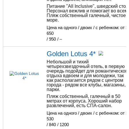
Питание "All Inclusive", шведский стол
Персонал вежлив и помогает во всем.
Пляж собственный галечный, чистое
море.
Цена на одного / двоих / с ребенком: от $
650
/
950
/
–
Golden Lotus 4*
Небольшой и тихий
четырехзвездочный отель, в первую
очередь подойдет для романтическог
отдыха вдвоем и для молодежи, так
как располагается рядом с центром
города - рядом все клубы, магазины,
парки.
Пляж собственный, галечный в 50
метрах от корпуса. Хороший набор
развлечений, есть СПА-салон.
Цена на одного / двоих / с ребенком: от $
530
/
840
/
1200