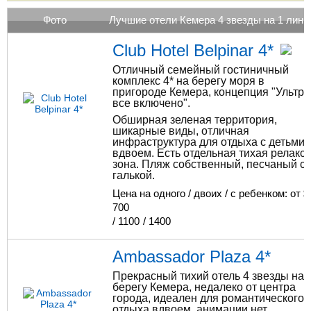
Фото
Лучшие отели Кемера 4 звезды на 1 лини
Club Hotel Belpinar 4*
Отличный семейный гостиничный
комплекс 4* на берегу моря в
пригороде Кемера, концепция "Ультра
все включено".
Обширная зеленая территория,
шикарные виды, отличная
инфраструктура для отдыха с детьми 
вдвоем. Есть отдельная тихая релакс-
зона. Пляж собственный, песчаный с
галькой.
Цена на одного / двоих / с ребенком: от $
700
/
1100
/
1400
Ambassador Plaza 4*
Прекрасный тихий отель 4 звезды на
берегу Кемера, недалеко от центра
города, идеален для романтического
отдыха вдвоем, анимации нет.