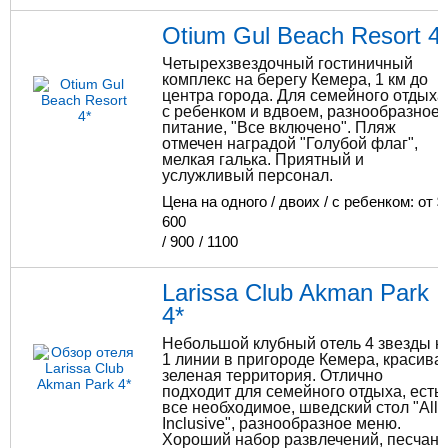
Otium Gul Beach Resort 4
Четырехзвездочный гостиничный
комплекс на берегу Кемера, 1 км до
центра города. Для семейного отдыха
с ребенком и вдвоем, разнообразное
питание, "Все включено". Пляж
отмечен наградой "Голубой флаг",
мелкая галька. Приятный и
услужливый персонал.
Цена на одного / двоих / с ребенком: от $
600
/
900
/
1100
Larissa Club Akman Park
4*
Небольшой клубный отель 4 звезды н
1 линии в пригороде Кемера, красива
зеленая территория. Отлично
подходит для семейного отдыха, есть
все необходимое, шведский стол "All
Inclusive", разнообразное меню.
Хороший набор развлечений, песчано