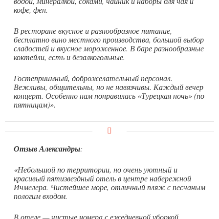
водой, минералкой, соками, чайник и наборы для чая и
кофе, фен.
В ресторане вкусное и разнообразное питание,
бесплатно вино местного производства, большой выбор
сладостей и вкусное мороженное. В баре разнообразные
коктейли, есть и безалкогольные.
Гостеприимный, доброжелательный персонал.
Вежливы, общительны, но не навязчивы. Каждый вечер
концерт. Особенно нам понравилась «Турецкая ночь» (по
пятницам)».
Отзыв Александры
:
«Небольшой по территории, но очень уютный и
красивый пятизвездный отель в центре набережной
Ичмелера. Чистейшее море, отличный пляж с песчаным
пологим входом.
В отеле — чистые номера с ежедневной уборкой,